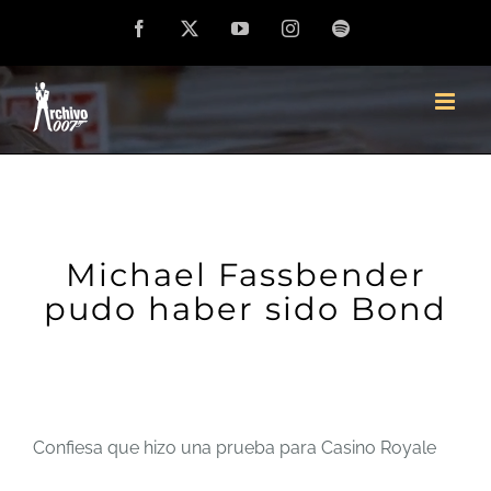
Saltar
Facebook
X
YouTube
Instagram
Spotify
al
contenido
Michael Fassbender
pudo haber sido Bond
Confiesa que hizo una prueba para Casino Royale