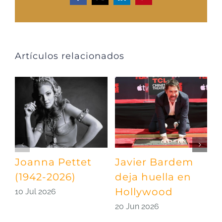
Artículos relacionados
Joanna Pettet
Javier Bardem
U
(1942-2026)
deja huella en
p
Hollywood
S
10 Jul 2026
20 Jun 2026
0