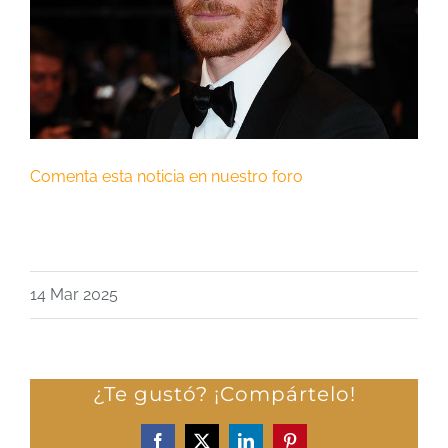
Comenta esta noticia en nuestro foro
14 Mar 2025
¿Te gustó? ¡Compártelo!
Facebook
X
LinkedIn
Pinterest