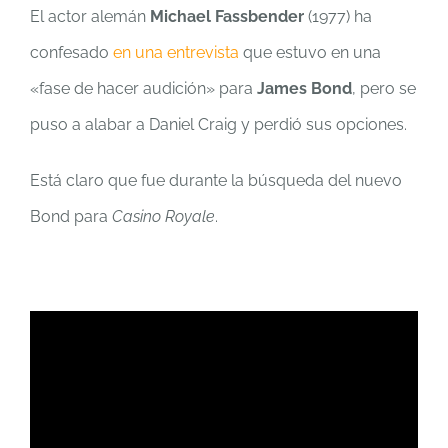
El actor alemán
Michael Fassbender
(1977) ha
confesado
en una entrevista
que estuvo en una
«fase de hacer audición» para
James Bond
, pero se
puso a alabar a Daniel Craig y perdió sus opciones.
Está claro que fue durante la búsqueda del nuevo
Bond para
Casino Royale
.