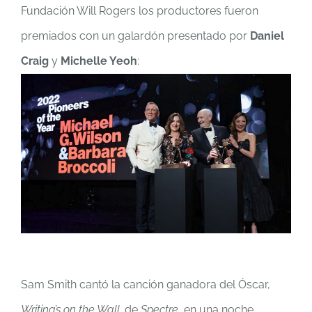
Fundación Will Rogers los productores fueron
premiados con un galardón presentado por
Daniel
Craig
y
Michelle Yeoh
:
Sam Smith cantó la canción ganadora del Óscar,
Writing’s on the Wall,
de
Spectre
, en una noche