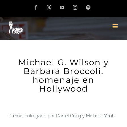
Saltar
Facebook
X
YouTube
Instagram
Spotify
al
contenido
Michael G. Wilson y
Barbara Broccoli,
homenaje en
Hollywood
Premio entregado por Daniel Craig y Michelle Yeoh