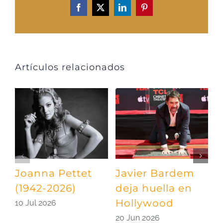
Facebook
X
LinkedIn
Pinterest
Artículos relacionados
Joanna Pettet
Javier Bardem
U
(1942-2026)
deja huella en
p
Hollywood
S
10 Jul 2026
20 Jun 2026
0