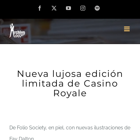
Saltar
Facebook
X
YouTube
Instagram
Spotify
al
contenido
Nueva lujosa edición
limitada de Casino
Royale
De Folio Society, en piel, con nuevas ilustraciones de
Fay Dalton…