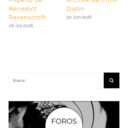
Benedict
Distin
l
Ravenscroft
d
30 Jun 2026
06 Jul 2026
2
Buscar: