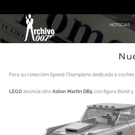
Saltar
al
NOTICIAS
contenido
Nu
Para su colección Speed Champions dedicada a coches 
LEGO
anuncia otro
Aston Martin DB5
con figura Bond y 