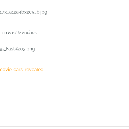
o en
Fast & Furious
:
movie-cars-revealed