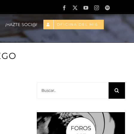
Facebook
X
YouTube
Instagram
Spotify
¡HAZTE SOCI@!
OFICINA DEL MI6
EGO
Buscar: