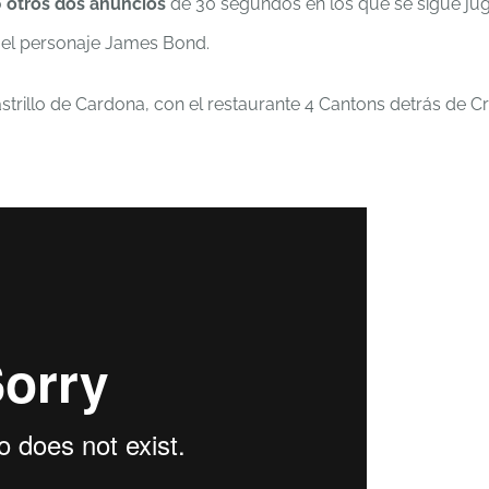
o
otros dos anuncios
de 30 segundos en los que se sigue ju
y el personaje James Bond.
trillo de Cardona, con el restaurante 4 Cantons detrás de Cr