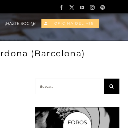
Facebook
X
YouTube
Instagram
Spotify
¡HAZTE SOCI@!
OFICINA DEL MI6
rdona (Barcelona)
Buscar: