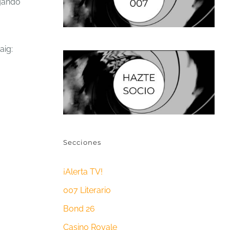
gando
aig:
Secciones
¡Alerta TV!
007 Literario
Bond 26
Casino Royale