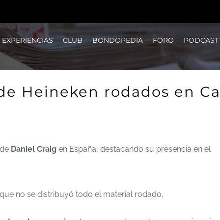
EXPERIENCIAS
CLUB
BONDOPEDIA
FORO
PODCAST
de Heineken rodados en Ca
 de
Daniel Craig
en España, destacando su presencia en el
que no se distribuyó todo el material rodado.