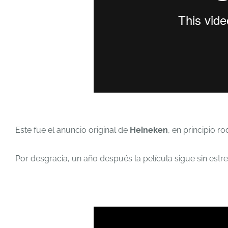
Este fue el anuncio original de
Heineken
, en principio r
Por desgracia, un año después la película sigue sin estr