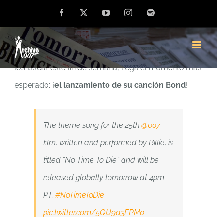
Saltar
Facebook
X
YouTube
Instagram
Spotify
MADRUGADA DEL JUEVES AL VIERNES
al
contenido
Tras la comentada interpretación de
Billie Eilish
en
los Óscar este fin de semana, llega el momento más
esperado: ¡
el lanzamiento de su canción Bond
!
The theme song for the 25th
@007
film, written and performed by Billie, is
titled “No Time To Die” and will be
released globally tomorrow at 4pm
PT.
#NoTimeToDie
pic.twitter.com/5QU9a3FPM0