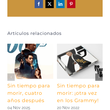
Facebook
X
LinkedIn
Pinterest
Artículos relacionados
Sin tiempo para
Sin tiempo para
D
morir, cuatro
morir: ¡otra vez
h
años después
en los Grammy!
B
04 Nov 2025
20 Nov 2022
1