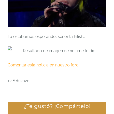
La estábamos esperando, señorita Eilish…
Comentar esta noticia en nuestro foro
12 Feb 2020
¿Te gustó? ¡Compártelo!