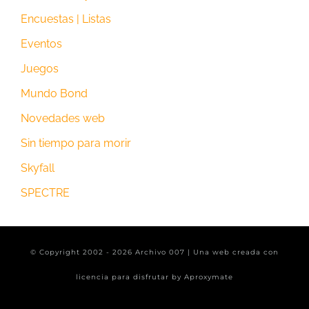
Encuestas | Listas
Eventos
Juegos
Mundo Bond
Novedades web
Sin tiempo para morir
Skyfall
SPECTRE
© Copyright 2002 -
2026 Archivo 007 | Una web creada con
licencia para disfrutar by
Aproxymate