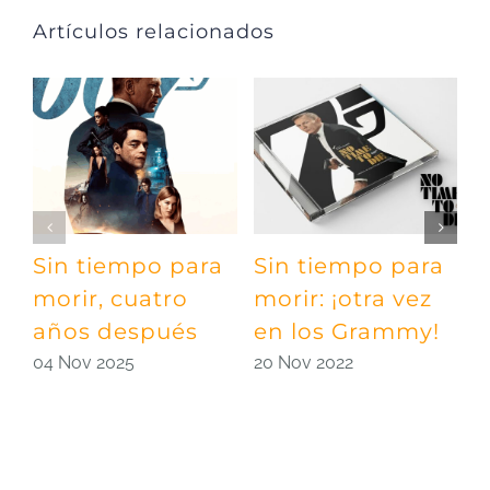
Artículos relacionados
Sin tiempo para
Sin tiempo para
D
morir, cuatro
morir: ¡otra vez
h
años después
en los Grammy!
B
04 Nov 2025
20 Nov 2022
1