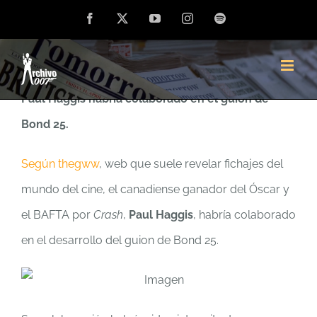
Saltar
Facebook
X
YouTube
Instagram
Spotify
Habría colaborado en el guion como hiciera en CR y
al
QOS
contenido
Paul Haggis habría colaborado en el guion de
Bond 25.
Según thegww
, web que suele revelar fichajes del
mundo del cine, el canadiense ganador del Óscar y
el BAFTA por
Crash
,
Paul Haggis
, habría colaborado
en el desarrollo del guion de Bond 25.