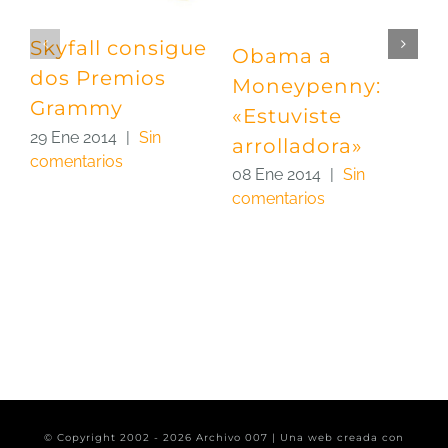
Skyfall consigue
Obama a
P
dos Premios
Moneypenny:
«
Grammy
«Estuviste
e
29 Ene 2014
|
Sin
arrolladora»
C
comentarios
m
08 Ene 2014
|
Sin
comentarios
0
c
© Copyright 2002 -
2026 Archivo 007 | Una web creada con