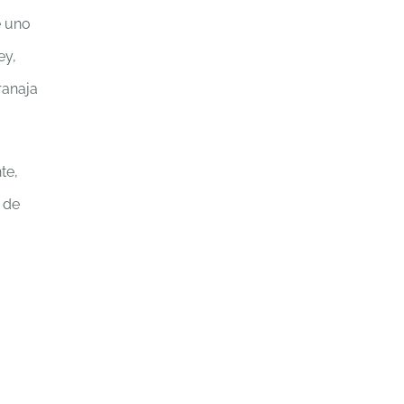
e uno
ey,
ranaja
te,
 de