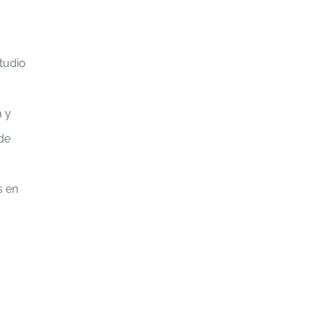
tudio
a y
 de
s en