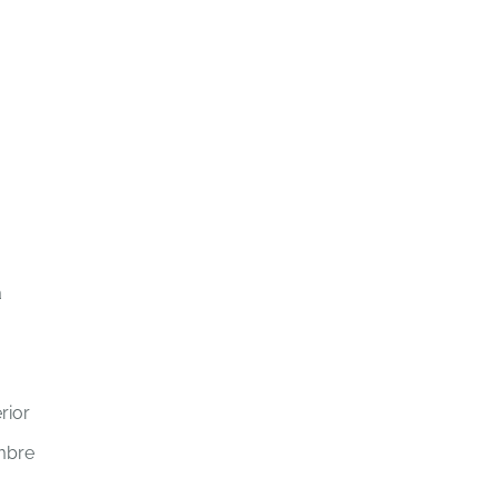
a
rior
embre