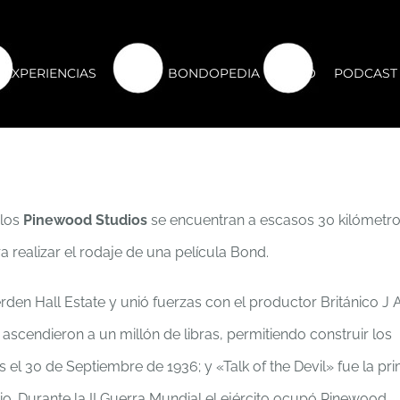
EXPERIENCIAS
CLUB
BONDOPEDIA
FORO
PODCAST
 los
Pinewood Studios
se encuentran a escasos 30 kilómetro
ra realizar el rodaje de una película Bond.
 Hall Estate y unió fuerzas con el productor Británico J 
ascendieron a un millón de libras, permitiendo construir los
el 30 de Septiembre de 1936; y «Talk of the Devil» fue la pr
o. Durante la II Guerra Mundial el ejército ocupó Pinewood,