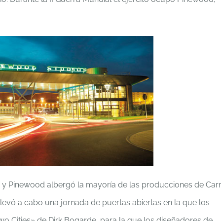
ine, y Pinewood albergó la mayoría de las producciones de Car
llevó a cabo una jornada de puertas abiertas en la que los
Two Cities» de Dirk Bogarde, para la que los diseñadores de