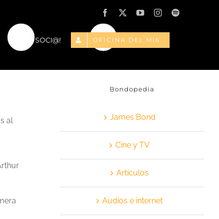
Facebook
X
YouTube
Instagram
Spotify
¡HAZTE SOCI@!
OFICINA DEL MI6
Bondopedia
James Bond
s al
Cine y TV
Arthur
Artículos
imera
Audios e internet