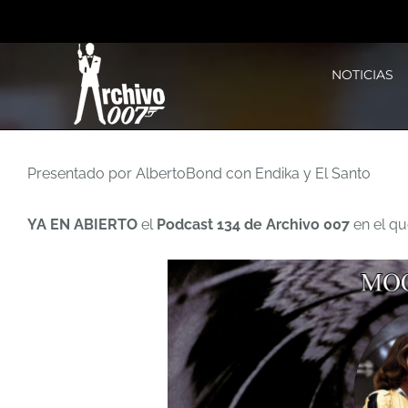
Saltar
al
NOTICIAS
contenido
Presentado por AlbertoBond con Endika y El Santo
YA EN ABIERTO
el
Podcast 134 de Archivo 007
en el q