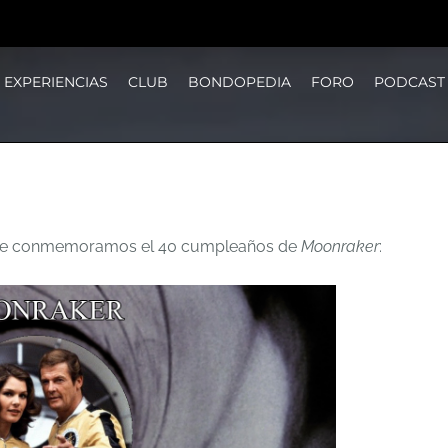
EXPERIENCIAS
CLUB
BONDOPEDIA
FORO
PODCAST
ue conmemoramos el 40 cumpleaños de
Moonraker
: