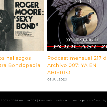
os hallazgos
Podcast mensual 217 
tra Bondopedia
Archivo 007: YA EN
ABIERTO
01 Jul 2026
t 2002 -
2026 Archivo 007 | Una web creada con licencia para disfrutar b