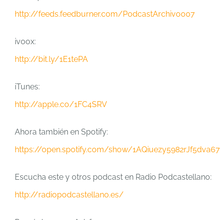
http://feeds.feedburner.com/PodcastArchivo007
ivoox:
http://bit.ly/1E1tePA
iTunes:
http://apple.co/1FC4SRV
Ahora también en Spotify:
https://open.spotify.com/show/1AQiuezy5982rJf5dva6
Escucha este y otros podcast en Radio Podcastellano:
http://radiopodcastellano.es/