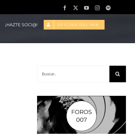
Facebook
X
YouTube
Instagram
Spotify
¡HAZTE SOCI@!
OFICINA DEL MI6
Buscar: