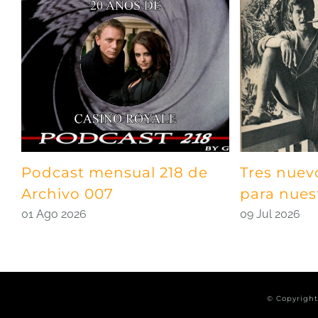
Podcast mensual 218 de
Tres nuev
Archivo 007
para nues
01 Ago 2026
09 Jul 2026
© Copyrigh