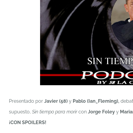
Presentado por
Javier (58)
y
Pablo (Ian_Fleming),
debat
supuesto,
Sin tiempo para morir
con
Jorge Foley
y
Maria
¡CON SPOILERS!