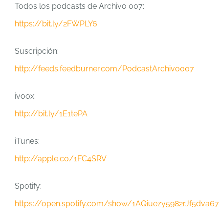
Todos los podcasts de Archivo 007:
https://bit.ly/2FWPLY6
Suscripción:
http://feeds.feedburner.com/PodcastArchivo007
ivoox:
http://bit.ly/1E1tePA
iTunes:
http://apple.co/1FC4SRV
Spotify:
https://open.spotify.com/show/1AQiuezy5982rJf5dva6