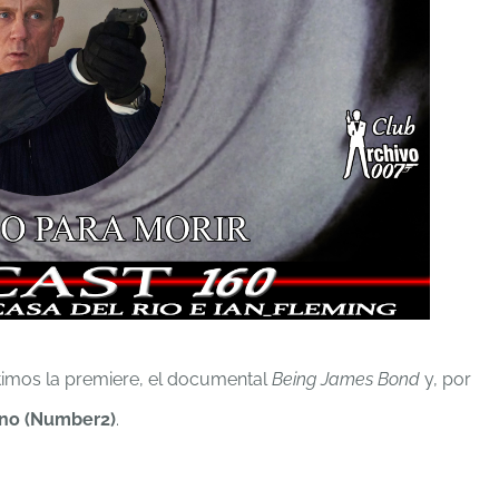
imos la premiere, el documental
Being James Bond
y, por
no (Number2)
.