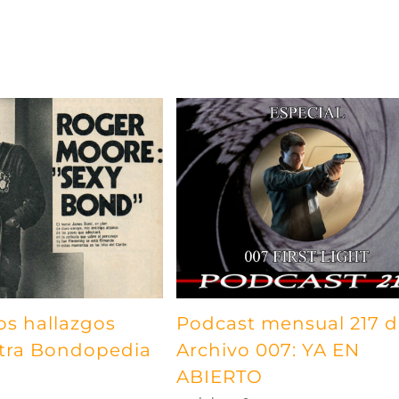
os hallazgos
Podcast mensual 217 
tra Bondopedia
Archivo 007: YA EN
ABIERTO