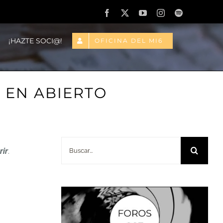
Facebook
X
YouTube
Instagram
Spotify
¡HAZTE SOCI@!
OFICINA DEL MI6
A EN ABIERTO
Buscar:
rir
.