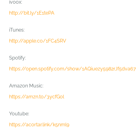
ivoox:
http://bit.ly/1E1tePA
iTunes:
http://apple.co/1FC4SRV
Spotify:
https://open.spotify.com/show/1AQiuezy5982rJf5dva6
Amazon Music:
https://amzn.to/3ycfGol
Youtube:
https://acortar.link/k5nml9