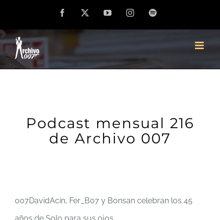
Saltar
Facebook
X
YouTube
Instagram
Spotify
al
contenido
Podcast mensual 216
de Archivo 007
007DavidAcín, Fer_B07 y Bonsan celebran los 45
años de Solo para sus ojos