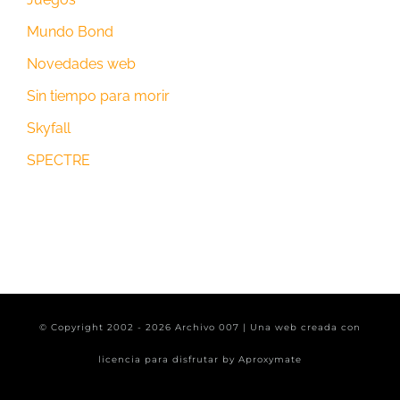
Mundo Bond
Novedades web
Sin tiempo para morir
Skyfall
SPECTRE
© Copyright 2002 -
2026 Archivo 007 | Una web creada con
licencia para disfrutar by
Aproxymate