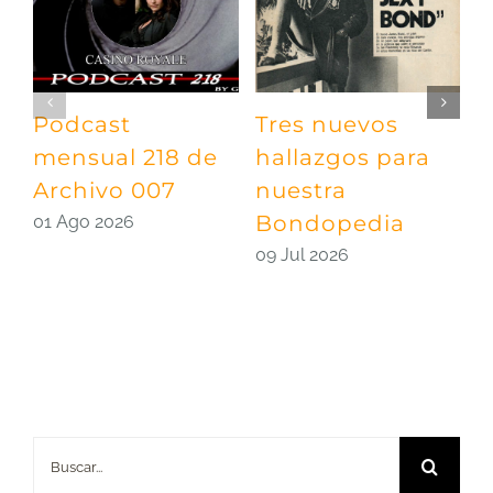
Podcast
Tres nuevos
P
mensual 218 de
hallazgos para
m
Archivo 007
nuestra
A
Bondopedia
E
01 Ago 2026
09 Jul 2026
0
Buscar: