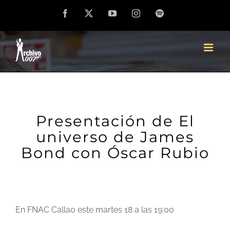
Saltar
Facebook
X
YouTube
Instagram
Spotify
al
contenido
Presentación de El
universo de James
Bond con Óscar Rubio
En FNAC Callao este martes 18 a las 19:00