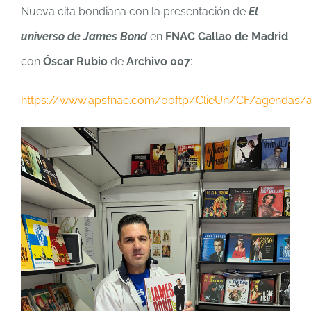
Nueva cita bondiana con la presentación de
El
universo de James Bond
en
FNAC Callao de Madrid
con
Óscar Rubio
de
Archivo 007
:
https://www.apsfnac.com/00ftp/ClieUn/CF/agendas/a