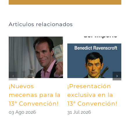
Artículos relacionados
¡Nuevos
¡Presentación
¡
mecenas para la
exclusiva en la
m
13ª Convención!
13ª Convención!
¡
03 Ago 2026
31 Jul 2026
2