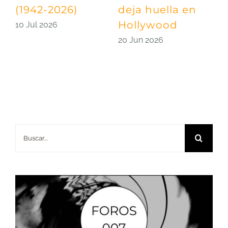
(1942-2026)
deja huella en
p
Hollywood
S
10 Jul 2026
20 Jun 2026
0
Buscar: