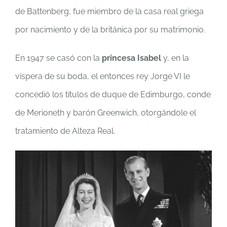
de Battenberg, fue miembro de la casa real griega
por nacimiento y de la británica por su matrimonio.
En 1947 se casó con la
princesa Isabel
y, en la
víspera de su boda, el entonces rey Jorge VI le
concedió los títulos de duque de Edimburgo, conde
de Merioneth y barón Greenwich, otorgándole el
tratamiento de Alteza Real.