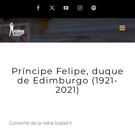
Saltar
Facebook
X
YouTube
Instagram
Spotify
al
contenido
Príncipe Felipe, duque
de Edimburgo (1921-
2021)
Consorte de la reina Isabel II