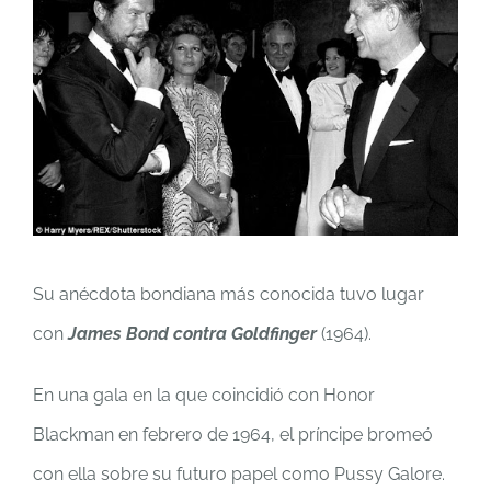
Su anécdota bondiana más conocida tuvo lugar
con
James Bond contra Goldfinger
(1964).
En una gala en la que coincidió con Honor
Blackman en febrero de 1964, el príncipe bromeó
con ella sobre su futuro papel como Pussy Galore.