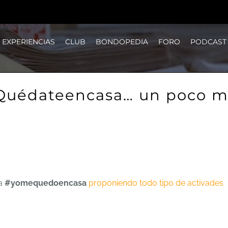
EXPERIENCIAS
CLUB
BONDOPEDIA
FORO
PODCAST
Quédateencasa… un poco m
ña
#yomequedoencasa
proponiendo todo tipo de activades