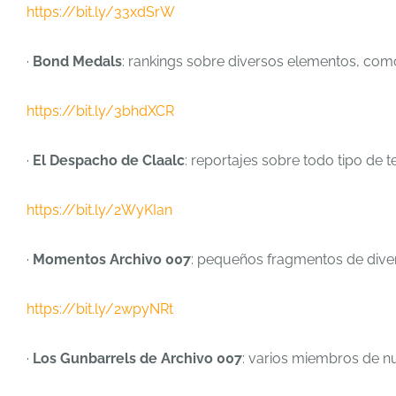
https://bit.ly/33xdSrW
·
Bond Medals
: rankings sobre diversos elementos, como
https://bit.ly/3bhdXCR
·
El Despacho de Claalc
: reportajes sobre todo tipo de 
https://bit.ly/2WyKIan
·
Momentos Archivo 007
: pequeños fragmentos de diver
https://bit.ly/2wpyNRt
·
Los Gunbarrels de Archivo 007
: varios miembros de nu