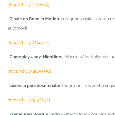
https://bit.ly/392wwJj
·
Claalc en Bond in Motion
: la segunda visita, a cargo
automóvil.
https://bit.ly/2U4QH51
·
Gameplay «007: Nightfire»
: Alberto «AlbertoBond» ju
https://bit.ly/2QAaPKq
·
Licencia para desembalar
: todos nuestros «unboxings
https://bit.ly/397WyLj
·
Efemérides Bond
: Alberto «AlbertoBond» nos recuerda 