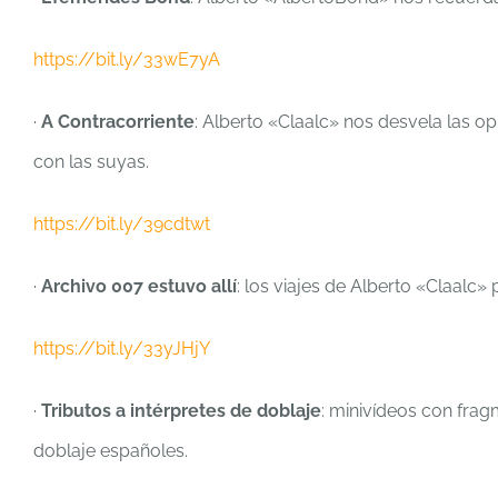
https://bit.ly/33wE7yA
·
A Contracorriente
: Alberto «Claalc» nos desvela las o
con las suyas.
https://bit.ly/39cdtwt
·
Archivo 007 estuvo allí
: los viajes de Alberto «Claalc»
https://bit.ly/33yJHjY
·
Tributos a intérpretes de doblaje
: minivídeos con frag
doblaje españoles.