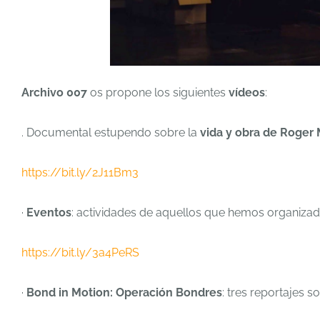
Archivo 007
os propone los siguientes
vídeos
:
. Documental estupendo sobre la
vida y obra de Roger
https://bit.ly/2J11Bm3
·
Eventos
: actividades de aquellos que hemos organizad
https://bit.ly/3a4PeRS
·
Bond in Motion: Operación Bondres
: tres reportajes s