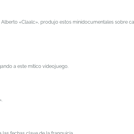
 de Alberto «Claalc», produjo estos minidocumentales sobre c
gando a este mítico videojuego.
».
las fechas clave de la franquicia.