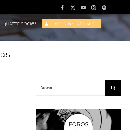
Facebook
X
YouTube
Instagram
Spotify
¡HAZTE SOCI@!
OFICINA DEL MI6
ás
Buscar: