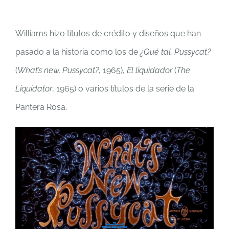
Williams hizo títulos de crédito y diseños que han
pasado a la historia como los de
¿Qué tal, Pussycat?
(
What’s new, Pussycat?
, 1965),
El liquidador
(
The
Liquidator
, 1965) o varios títulos de la serie de la
Pantera Rosa.