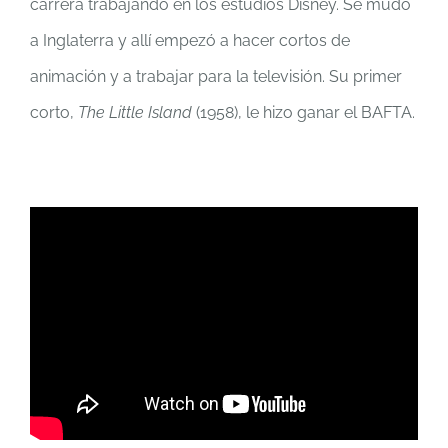
carrera trabajando en los estudios Disney. Se mudó
a Inglaterra y allí empezó a hacer cortos de
animación y a trabajar para la televisión. Su primer
corto,
The Little Island
(1958), le hizo ganar el BAFTA.