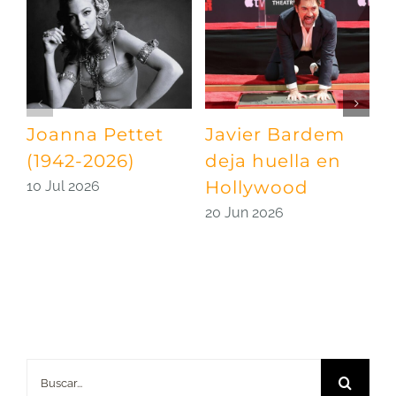
Joanna Pettet
Javier Bardem
U
(1942-2026)
deja huella en
p
Hollywood
S
10 Jul 2026
20 Jun 2026
0
Buscar: