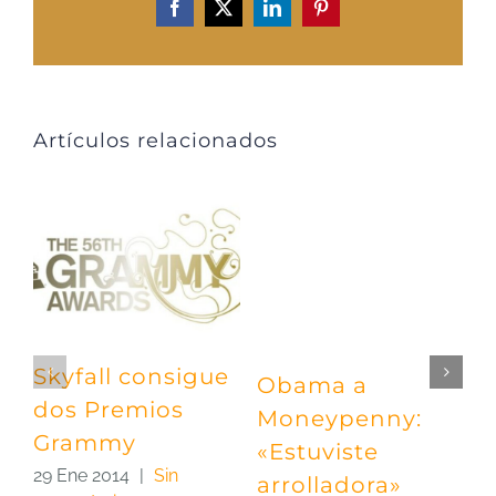
Facebook
X
LinkedIn
Pinterest
Artículos relacionados
Skyfall consigue
Obama a
P
dos Premios
Moneypenny:
«
Grammy
«Estuviste
e
29 Ene 2014
|
Sin
arrolladora»
C