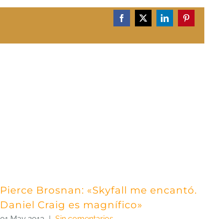
Facebook
X
LinkedIn
Pinterest
Pierce Brosnan: «Skyfall me encantó.
Daniel Craig es magnífico»
01 May 2013
|
Sin comentarios