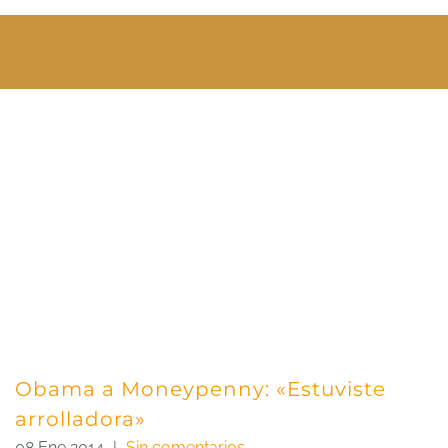
Obama a Moneypenny: «Estuviste
arrolladora»
08 Ene 2014
|
Sin comentarios