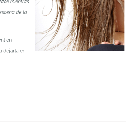
olace mientras
escena de la
nt en
a dejarla en