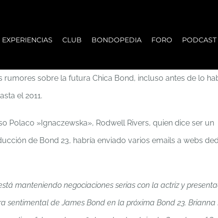
EXPERIENCIAS
CLUB
BONDOPEDIA
FORO
PODCAST
s rumores sobre la futura Chica Bond, incluso antes de lo hab
sta el 2011.
aso Polaco »Ignaczewska», Rodwell Rivers, quien dice ser un
ucción de Bond 23, habría enviado varios emails a webs ded
está manteniendo negociaciones serias con la actriz y present
ñera sentimental de James Bond en la próxima Bond 23. Briann