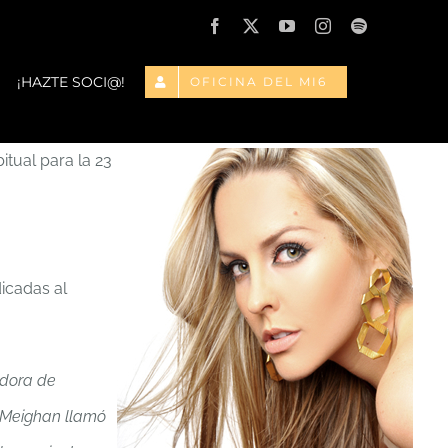
Facebook
X
YouTube
Instagram
Spotify
¡HAZTE SOCI@!
OFICINA DEL MI6
itual para la 23
icadas al
adora de
a Meighan
llamó