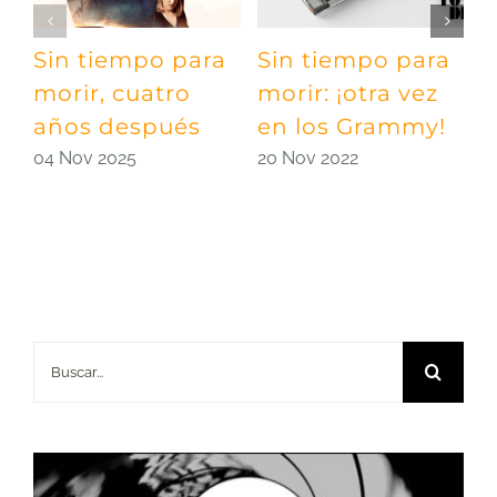
Sin tiempo para
Sin tiempo para
D
morir, cuatro
morir: ¡otra vez
h
años después
en los Grammy!
B
04 Nov 2025
20 Nov 2022
1
Buscar: