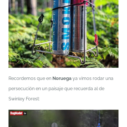
Recordemos que en
Noruega
ya vimos rodar una
persecución en un paisaje que recuerda al de
Swinley Forest: