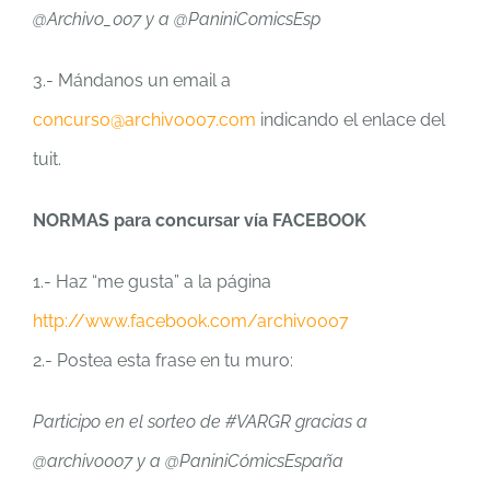
@Archivo_007 y a @PaniniComicsEsp
3.- Mándanos un email a
concurso@archivo007.com
indicando el enlace del
tuit.
NORMAS para concursar vía FACEBOOK
1.- Haz “me gusta” a la página
http://www.facebook.com/archivo007
2.- Postea esta frase en tu muro:
Participo en el sorteo de #VARGR gracias a
@archivo007 y a @PaniniCómicsEspaña