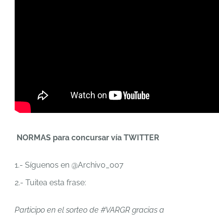
NORMAS para concursar vía TWITTER
1.- Síguenos en @Archivo_007
2.- Tuitea esta frase:
Participo en el sorteo de #VARGR gracias a