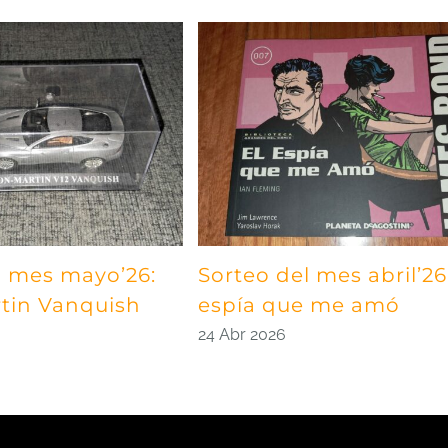
l mes mayo’26:
Sorteo del mes abril’26:
tin Vanquish
espía que me amó
24 Abr 2026