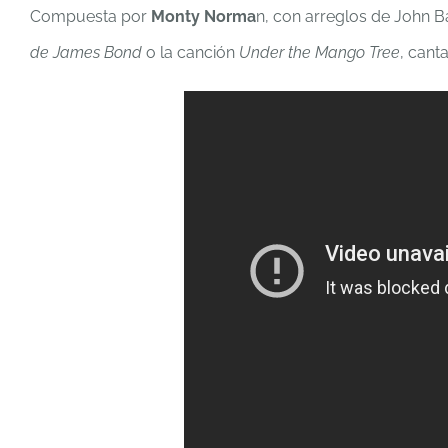
Compuesta por
Monty Norma
n, con arreglos de John B
de James Bond
o la canción
Under the Mango Tree
, cant