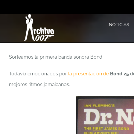
Saltar
al
NOTICIAS
contenido
Sorteamos la primera banda sonora Bond
Todavía emocionados por
la presentación de
Bond 25
d
mejores ritmos jamaicanos.