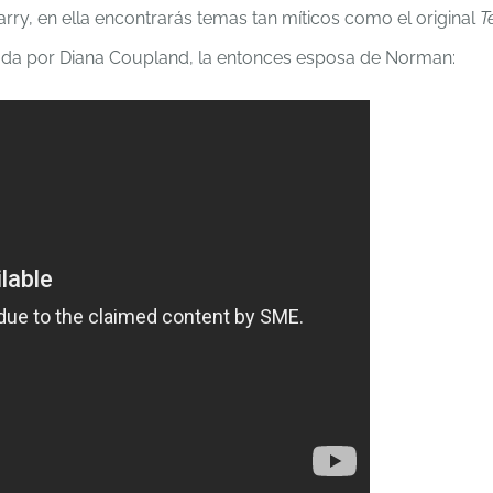
arry, en ella encontrarás temas tan míticos como el original
T
ada por Diana Coupland, la entonces esposa de Norman: