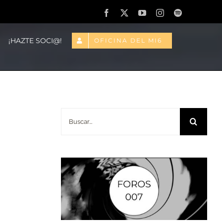
Facebook
X
YouTube
Instagram
Spotify
¡HAZTE SOCI@!
OFICINA DEL MI6
Buscar: