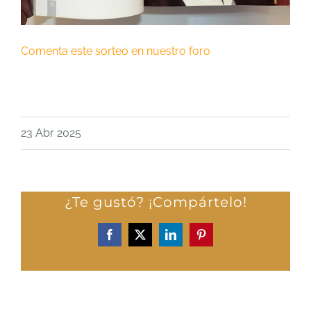
Comenta este sorteo en nuestro foro
23 Abr 2025
¿Te gustó? ¡Compártelo!
Facebook
X
LinkedIn
Pinterest