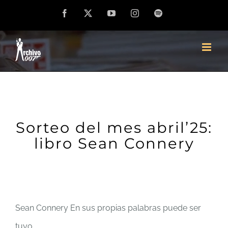
Saltar
Facebook
X
YouTube
Instagram
Spotify
al
contenido
Sorteo del mes abril’25:
libro Sean Connery
Sean Connery En sus propias palabras puede ser
tuyo