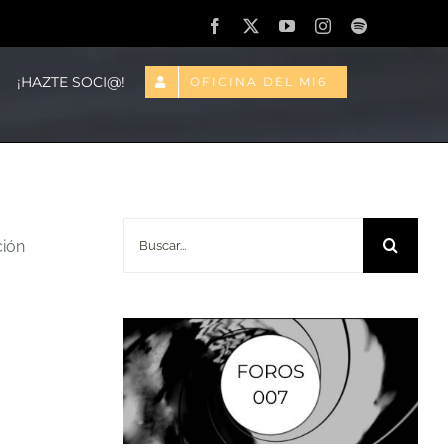
Facebook
X
YouTube
Instagram
Spotify
¡HAZTE SOCI@!
OFICINA DEL MI6
Buscar:
ción