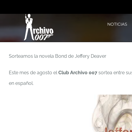
Saltar
al
NOTICIAS
contenido
Sorteamos la novela Bond de Jeffery Deaver
Este mes de agosto el
Club Archivo 007
sortea entre su
en español.