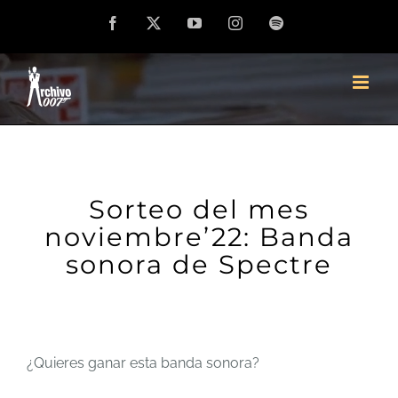
Saltar
Facebook
X
YouTube
Instagram
Spotify
al
contenido
Sorteo del mes
noviembre’22: Banda
sonora de Spectre
¿Quieres ganar esta banda sonora?