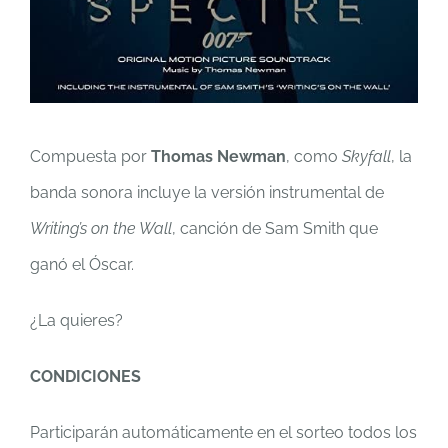
Compuesta por
Thomas Newman
, como
Skyfall
, la
banda sonora incluye la versión instrumental de
Writing’s on the Wall
, canción de Sam Smith que
ganó el Óscar.
¿La quieres?
CONDICIONES
Participarán automáticamente en el sorteo todos los