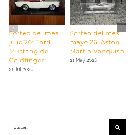
Sorteo del mes
Sorteo del mes
S
julio’26: Ford
mayo’26: Aston
a
Mustang de
Martin Vanquish
q
Goldfinger
21 May 2026
2
21 Jul 2026
Buscar: