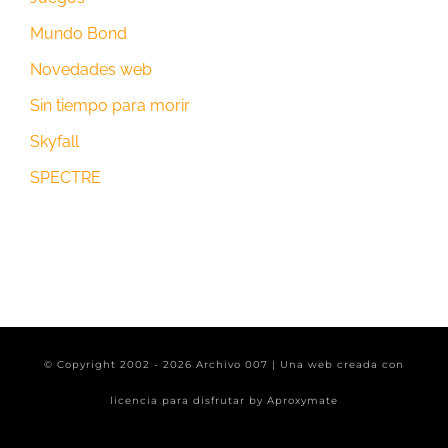
Mundo Bond
Novedades web
Sin tiempo para morir
Skyfall
SPECTRE
© Copyright 2002 -
2026 Archivo 007 | Una web creada con
licencia para disfrutar by
Aproxymate