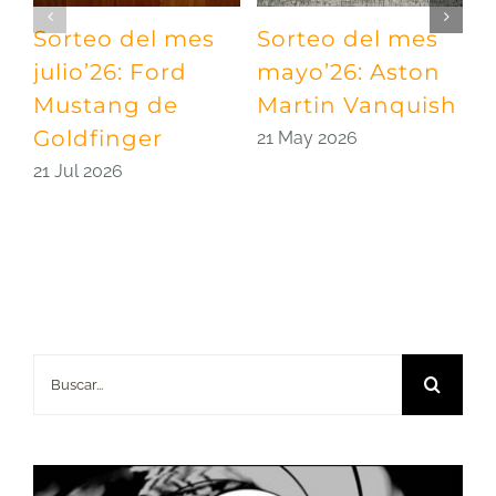
Sorteo del mes
Sorteo del mes
S
julio’26: Ford
mayo’26: Aston
a
Mustang de
Martin Vanquish
q
Goldfinger
21 May 2026
2
21 Jul 2026
Buscar: