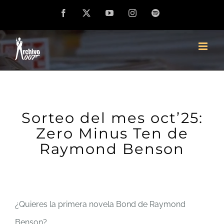
Saltar
Facebook
X
YouTube
Instagram
Spotify
al
contenido
Sorteo del mes oct’25:
Zero Minus Ten de
Raymond Benson
¿Quieres la primera novela Bond de Raymond
Benson?