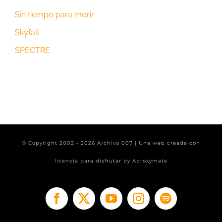
Sin tiempo para morir
Skyfall
SPECTRE
© Copyright 2002 -
2026 Archivo 007 | Una web creada con
licencia para disfrutar by
Aproxymate
Facebook
X
YouTube
Instagram
Spotify