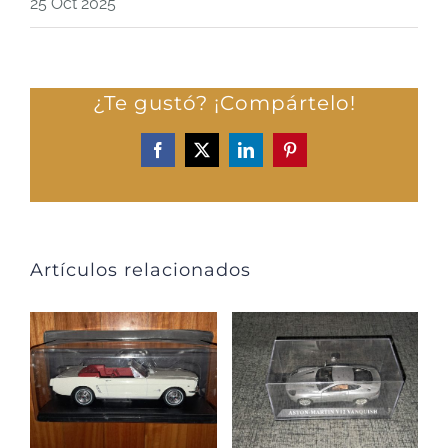
25 Oct 2025
¿Te gustó? ¡Compártelo!
Facebook
X
LinkedIn
Pinterest
Artículos relacionados