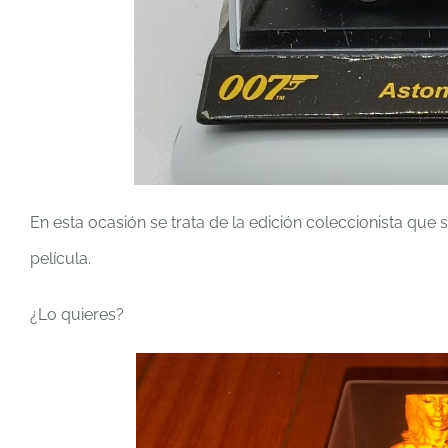
En esta ocasión se trata de la edición coleccionista que 
película.
¿Lo quieres?