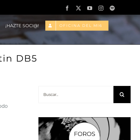
Facebook
X
YouTube
Instagram
Spotify
¡HAZTE SOCI@!
OFICINA DEL MI6
tin DB5
Buscar:
todo