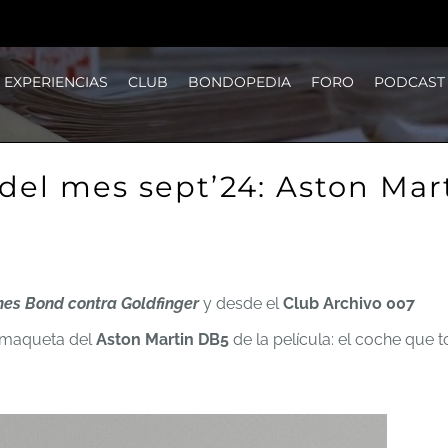
EXPERIENCIAS
CLUB
BONDOPEDIA
FORO
PODCAST
 del mes sept’24: Aston Mar
es Bond contra Goldfinger
y desde el
Club Archivo 007
a maqueta del
Aston Martin DB5
de la película: el coche que 