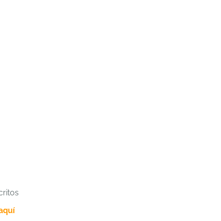
critos
aquí