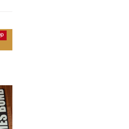
dIn
Pinterest