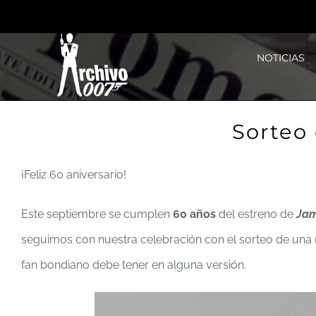
Saltar
al
NOTICIAS
contenido
Sorteo
¡Feliz 60 aniversario!
Este septiembre se cumplen
60 años
del estreno de
Jam
seguimos con nuestra celebración con el sorteo de un
fan bondiano debe tener en alguna versión.