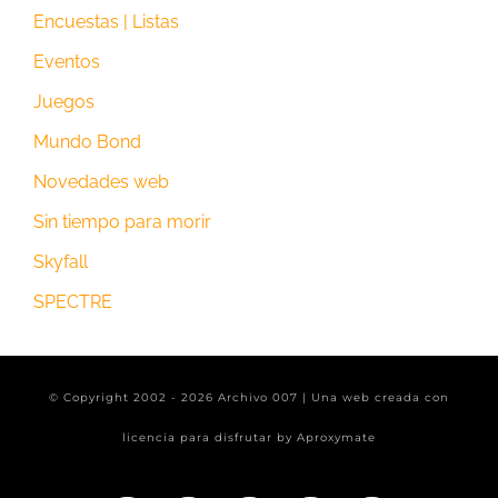
Encuestas | Listas
Eventos
Juegos
Mundo Bond
Novedades web
Sin tiempo para morir
Skyfall
SPECTRE
© Copyright 2002 -
2026 Archivo 007 | Una web creada con
licencia para disfrutar by
Aproxymate