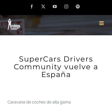
Saltar
Facebook
X
YouTube
Instagram
Spotify
al
contenido
SuperCars Drivers
Community vuelve a
España
Caravana de coches de alta gama