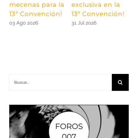
mecenas para la
exclusiva en la
m
13ª Convención!
13ª Convención!
¡
03 Ago 2026
31 Jul 2026
2
Buscar: