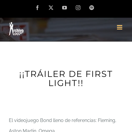
Saltar
Facebook
X
YouTube
Instagram
Spotify
al
contenido
¡¡TRÁILER DE FIRST
LIGHT!!
El videojuego Bond lleno de referencias: Fleming,
Aston Martin, Omega…