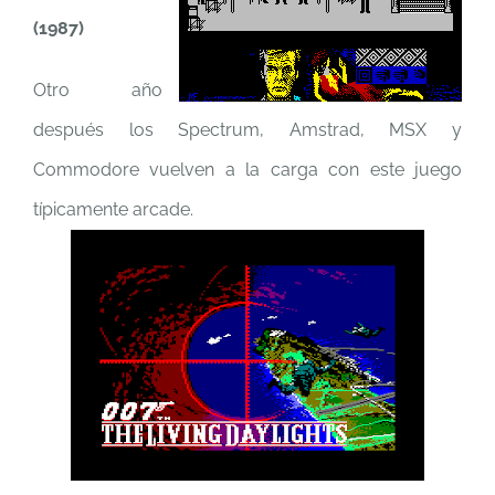
(1987)
Otro año
después los Spectrum, Amstrad, MSX y
Commodore vuelven a la carga con este juego
típicamente arcade.