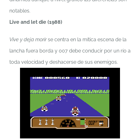
notables.
Live and let die (1988)
Vive y deja morir
se centra en la mítica escena de la
lancha fuera borda y 007 debe conducir por un río a
toda velocidad y deshacerse de sus enemigos.