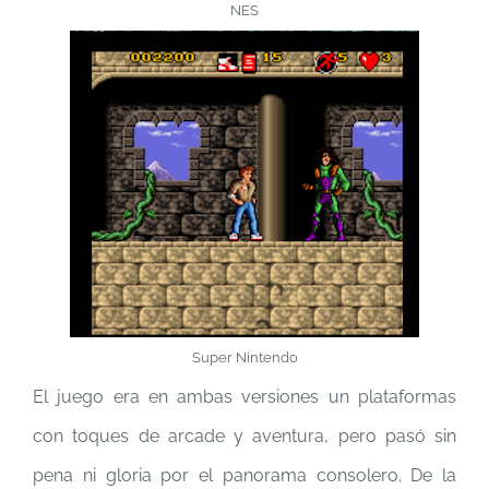
NES
Super Nintendo
El juego era en ambas versiones un plataformas
con toques de arcade y aventura, pero pasó sin
pena ni gloria por el panorama consolero. De la