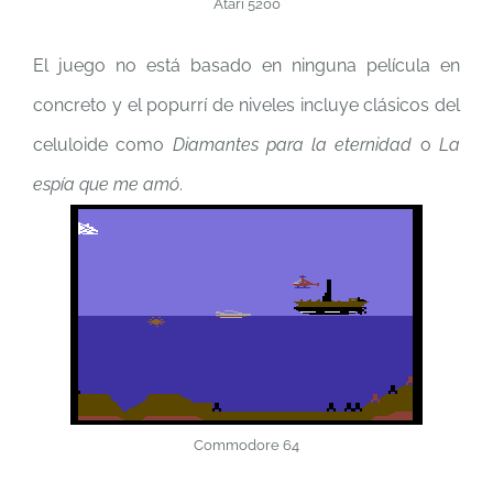
Atari 5200
El juego no está basado en ninguna película en
concreto y el popurrí de niveles incluye clásicos del
celuloide como
Diamantes para la eternidad
o
La
espía que me amó
.
Commodore 64