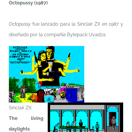
Octopussy (1987)
Octopussy
fue lanzado para la Sinclair ZX en 1987 y
diseñado por la compañía Bytepack Uvadza.
Sinclair ZX
The living
daylights