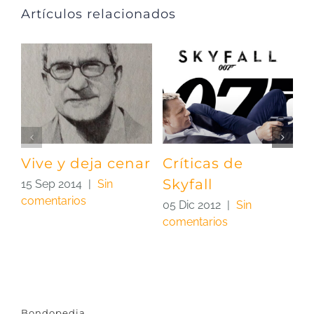
Artículos relacionados
Vive y deja cenar
Críticas de
P
Skyfall
|
15 Sep 2014
|
Sin
comentarios
05 Dic 2012
|
Sin
2
comentarios
c
Bondopedia