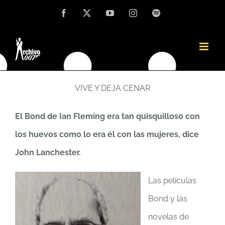
Saltar
Facebook
X
YouTube
Instagram
Spotify
Traducción por Jaime Mora del artículo «Live and
al
let dine» de John Lanchester publicado en la
contenido
revista Esquire
VIVE Y DEJA CENAR
El Bond de Ian Fleming era tan quisquilloso con
los huevos como lo era él con las mujeres, dice
John Lanchester.
Las películas
Bond y las
novelas de