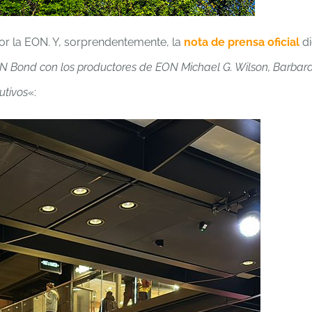
or la EON. Y, sorprendentemente, la
nota de prensa oficial
di
N Bond con los productores de EON Michael G. Wilson, Barbar
utivos
«: