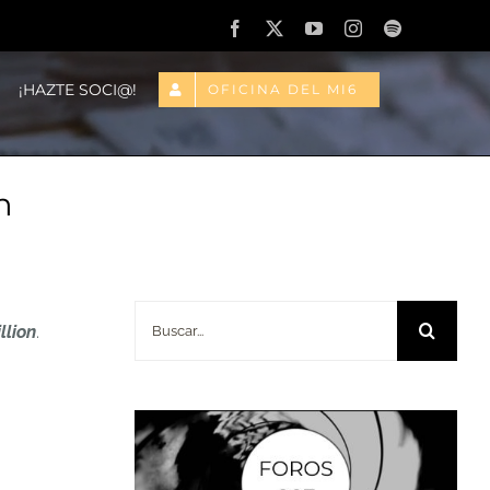
Facebook
X
YouTube
Instagram
Spotify
¡HAZTE SOCI@!
OFICINA DEL MI6
n
Buscar:
llion
.