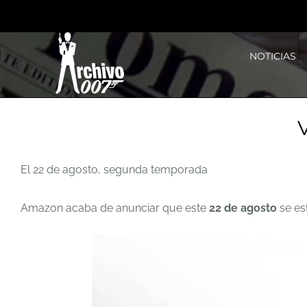
Saltar
al
NOTICIAS
contenido
El 22 de agosto, segunda temporada
Amazon acaba de anunciar que este
22 de agosto
se es