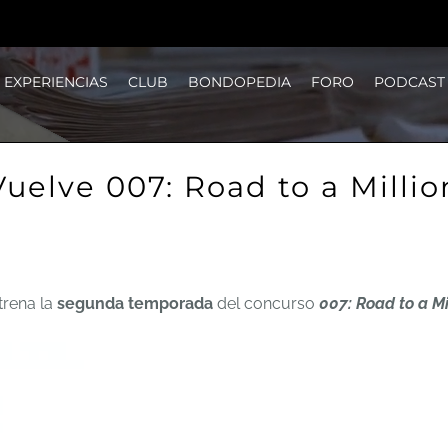
EXPERIENCIAS
CLUB
BONDOPEDIA
FORO
PODCAST
Vuelve 007: Road to a Millio
trena la
segunda temporada
del concurso
007: Road to a Mi