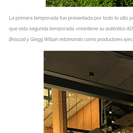
La primera temporada fue presentada por todo lo alto p
que esta segunda temporada «
mantiene su auténtico AD
Broccoli y Gregg Wilson retornando como productores ejec