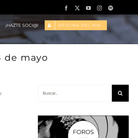
Facebook
X
YouTube
Instagram
Spotify
¡HAZTE SOCI@!
OFICINA DEL MI6
28 de mayo
Buscar:
: