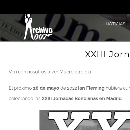
Saltar
al
NOTICIAS
contenido
XXIII Jor
Ven con nosotros a ver Muere otro día
El próximo
28 de mayo
de 2022
Ian Fleming
hubiera cu
celebrando las
XXIII Jornadas Bondianas en Madrid
.