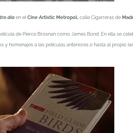
tro día
en el
Cine Artistic Metropol,
calle Cigarreras de
Madr
película de Pierce Brosnan como James Bond. En ella se cel
os y homenajes a las películas anteriores o hasta al propio Ia