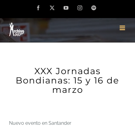
Saltar
Facebook
X
YouTube
Instagram
Spotify
al
contenido
XXX Jornadas
Bondianas: 15 y 16 de
marzo
Nuevo evento en Santander