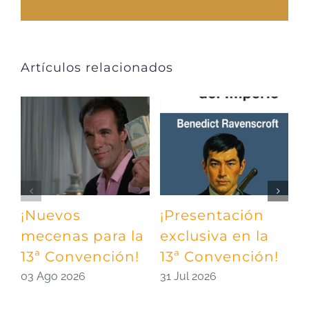
Artículos relacionados
¡Nuevos
¡Presentación
¡
mecenas para la
exclusiva en la
m
13ª Convención!
13ª Convención!
¡
03 Ago 2026
31 Jul 2026
2