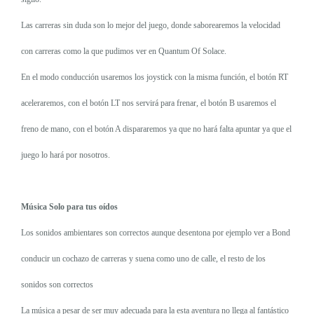
Las carreras sin duda son lo mejor del juego, donde saborearemos la velocidad
con carreras como la que pudimos ver en Quantum Of Solace.
En el modo conducción usaremos los joystick con la misma función, el botón RT
aceleraremos, con el botón LT nos servirá para frenar, el botón B usaremos el
freno de mano, con el botón A dispararemos ya que no hará falta apuntar ya que el
juego lo hará por nosotros.
Música Solo para tus oídos
Los sonidos ambientares son correctos aunque desentona por ejemplo ver a Bond
conducir un cochazo de carreras y suena como uno de calle, el resto de los
sonidos son correctos
La música a pesar de ser muy adecuada para la esta aventura no llega al fantástico