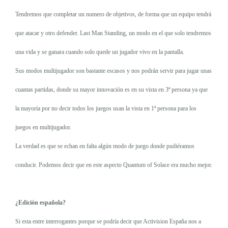
Tendremos que completar un numero de objetivos, de forma que un equipo tendrá
que atacar y otro defender. Last Man Standing, un modo en el que solo tendremos
una vida y se ganara cuando solo quede un jugador vivo en la pantalla.
Sus modos multijugador son bastante escasos y nos podrán servir para jugar unas
cuantas partidas, donde su mayor innovación es en su vista en 3ª persona ya que
la mayoría por no decir todos los juegos usan la vista en 1ª persona para los
juegos en multijugador.
La verdad es que se echan en falta algún modo de juego donde pudiéramos
conducir. Podemos decir que en este aspecto Quantum of Solace era mucho mejor.
¿Edición española?
Si esta entre interrogantes porque se podría decir que Activision España nos a