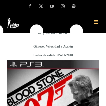
Saltar
Facebook
X
YouTube
Instagram
Spotify
Análisis exclusivo del nuevo juego de James
al
Bond protagonizado por Daniel Craig
contenido
007 Blood Stone
Género: Velocidad y Acción
Fecha de salida: 05-11-2010