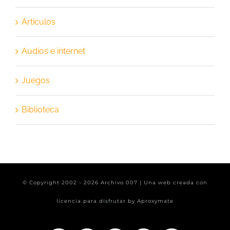
Artículos
Audios e internet
Juegos
Biblioteca
© Copyright 2002 -
2026 Archivo 007 | Una web creada con
licencia para disfrutar by
Aproxymate