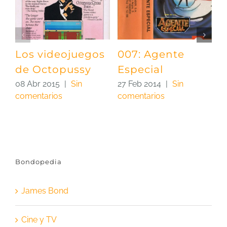
Los videojuegos
007: Agente
A
de Octopussy
Especial
D
S
08 Abr 2015
|
Sin
27 Feb 2014
|
Sin
comentarios
comentarios
0
c
Bondopedia
James Bond
Cine y TV