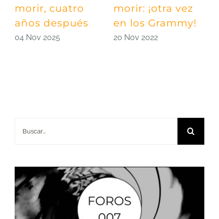
morir, cuatro
morir: ¡otra vez
h
años después
en los Grammy!
B
04 Nov 2025
20 Nov 2022
1
Buscar: