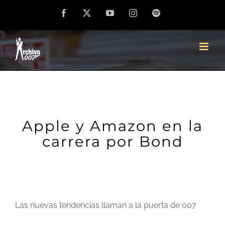
Saltar
Facebook
X
YouTube
Instagram
Spotify
al
contenido
Apple y Amazon en la
carrera por Bond
Las nuevas tendencias llaman a la puerta de 007