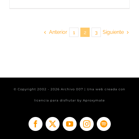
Anterior
Siguiente
1
2
3
© Copyright 2002 -
2026 Archivo 007 | Una web creada con
licencia para disfrutar by
Aproxymate
Facebook
X
YouTube
Instagram
Spotify