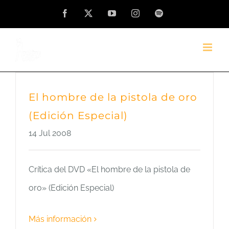
Saltar
Facebook
X
YouTube
Instagram
Spotify
al
contenido
El hombre de la pistola de oro
(Edición Especial)
14 Jul 2008
Crítica del DVD «El hombre de la pistola de
oro» (Edición Especial)
Más información