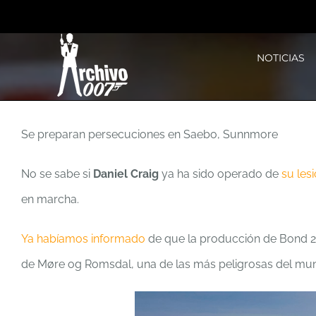
Saltar
al
NOTICIAS
contenido
Se preparan persecuciones en Saebo, Sunnmore
No se sabe si
Daniel Craig
ya ha sido operado de
su lesi
en marcha.
Ya habíamos informado
de que la producción de Bond 25 
de Møre og Romsdal, una de las más peligrosas del mun