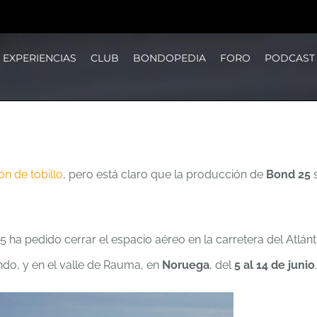
EXPERIENCIAS
CLUB
BONDOPEDIA
FORO
PODCAST
ón de tobillo
, pero está claro que la producción de
Bond 25
s
ha pedido cerrar el espacio aéreo en la carretera del Atlánt
do, y en el valle de Rauma, en
Noruega
, del
5 al 14 de junio
.