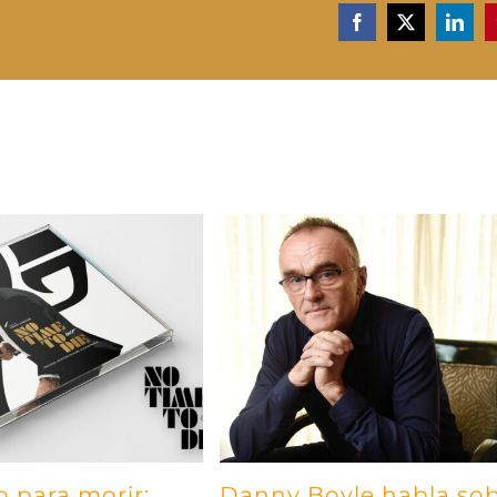
Facebook
X
Linke
o para morir:
Danny Boyle habla so