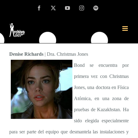
Saltar
Facebook
X
YouTube
Instagram
Spotify
Las chicas Bond más seductoras de la décimo
al
novena aventura oficial de James Bond
contenido
Denise Richards
| Dra. Christmas Jones
Bond se encuentra por
primera vez con Christmas
Jones, una doctora en Física
Atómica, en una zona de
pruebas de Kazakhstan. Ha
sido elegida especialmente
para ser parte del equipo que desmantela las instalaciones y