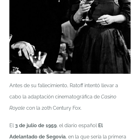
Antes de su fallecimiento, Ratoff intentó llevar a
cabo la adaptación cinematográfica de
Casino
Royale
con la 20th Century Fox.
El
3 de julio de 1959
, el diario español
El
Adelantado de Segovia
, en la que sería la primera