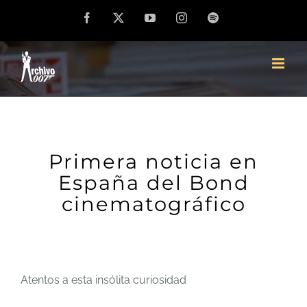
Saltar
Facebook
X
YouTube
Instagram
Spotify
al
contenido
Primera noticia en
España del Bond
cinematográfico
Atentos a esta insólita curiosidad