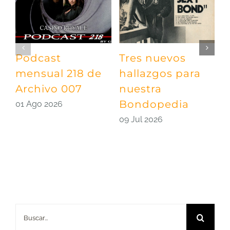
Podcast
Tres nuevos
P
mensual 218 de
hallazgos para
m
Archivo 007
nuestra
A
Bondopedia
E
01 Ago 2026
09 Jul 2026
0
Buscar: