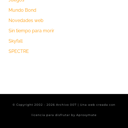
Mundo Bond
Novedades web
Sin tiempo para morir
Skyfall
SPECTRE
© Copyright 2002 -
2026 Archivo 007 | Una web creada con
licencia para disfrutar by
Aproxymate