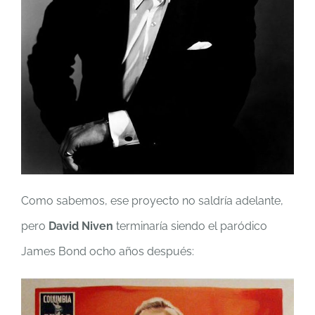
Como sabemos, ese proyecto no saldría adelante,
pero
David Niven
terminaría siendo el paródico
James Bond ocho años después: