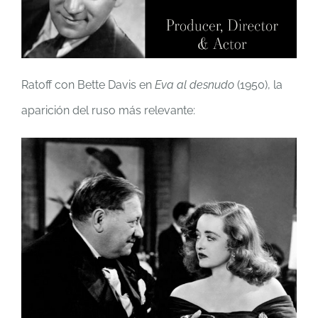
Ratoff con Bette Davis en
Eva al desnudo
(1950), la
aparición del ruso más relevante: