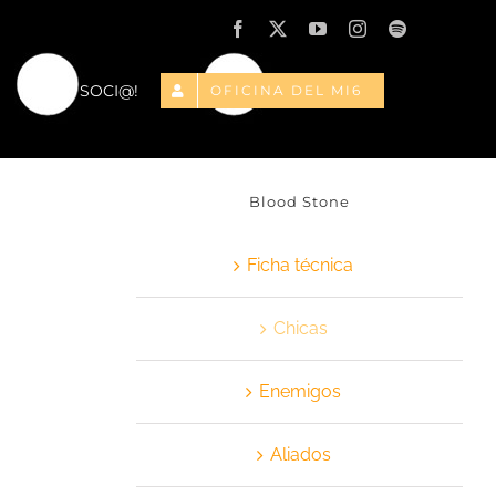
Facebook
X
YouTube
Instagram
Spotify
¡HAZTE SOCI@!
OFICINA DEL MI6
Blood Stone
Ficha técnica
Chicas
Enemigos
Aliados