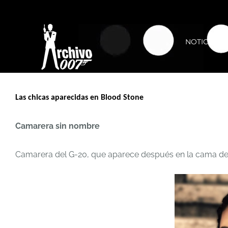
Saltar
al
NOTICIAS
contenido
Las chicas aparecidas en Blood Stone
Camarera sin nombre
Camarera del G-20, que aparece después en la cama de