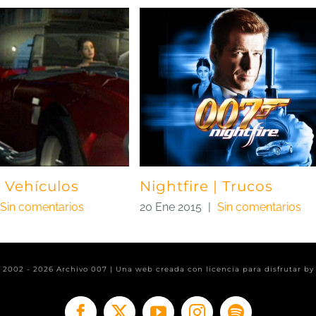
| Vehículos
Nightfire | Trucos
Sin comentarios
20 Ene 2015
|
Sin comentarios
t 2002 -
2026 Archivo 007 | Una web creada con licencia para disfrutar b