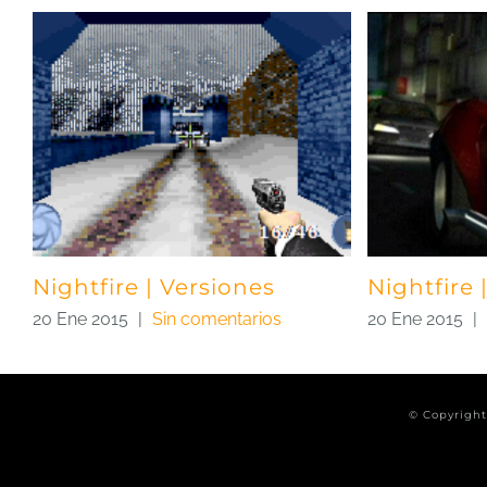
Nightfire | Versiones
Nightfire 
20 Ene 2015
|
Sin comentarios
20 Ene 2015
|
© Copyrigh