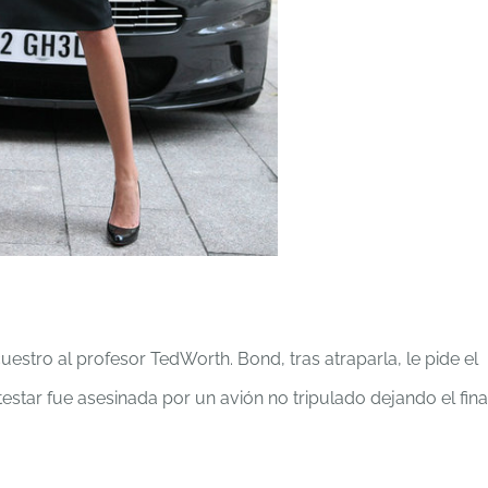
estro al profesor TedWorth. Bond, tras atraparla, le pide el
star fue asesinada por un avión no tripulado dejando el fina