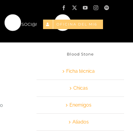
Facebook
X
YouTube
Instagram
Spotify
¡HAZTE SOCI@!
OFICINA DEL MI6
Blood Stone
Ficha técnica
Chicas
Enemigos
io
Aliados