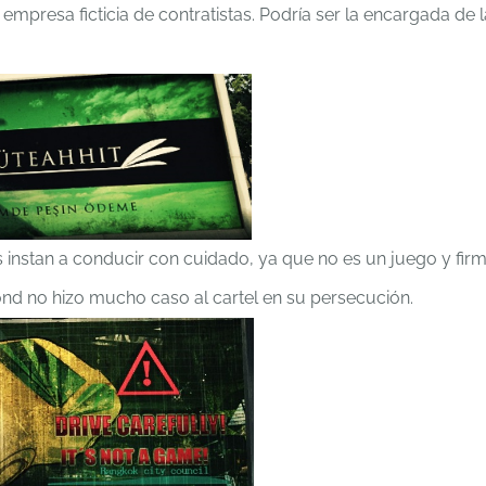
mpresa ficticia de contratistas. Podría ser la encargada de 
s instan a conducir con cuidado, ya que no es un juego y fir
nd no hizo mucho caso al cartel en su persecución.