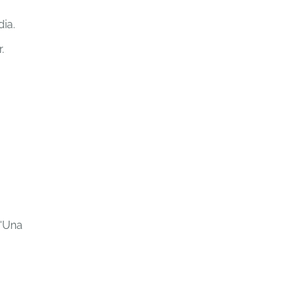
ia.
.
 “Una