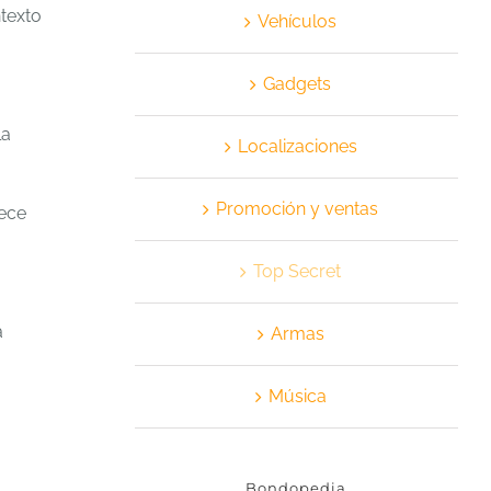
texto
Vehículos
Gadgets
la
Localizaciones
Promoción y ventas
rece
Top Secret
a
Armas
Música
Bondopedia