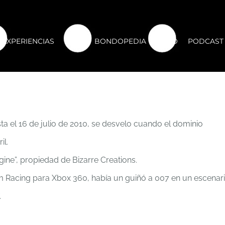
EXPERIENCIAS
CLUB
BONDOPEDIA
FORO
PODCAST
a el 16 de julio de 2010, se desvelo cuando el dominio
il.
ne”, propiedad de Bizarre Creations.
m Racing para Xbox 360, había un guiñó a 007 en un escenar
.