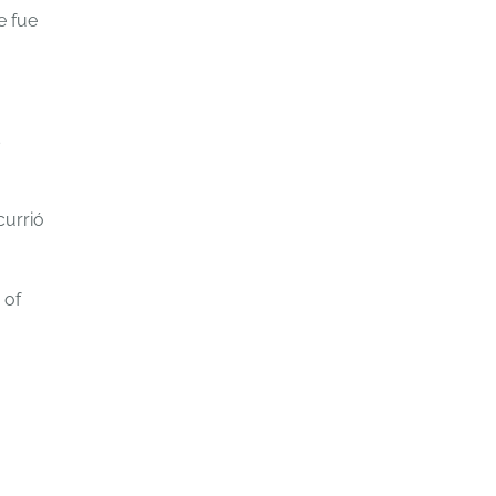
e fue
s
currió
 of