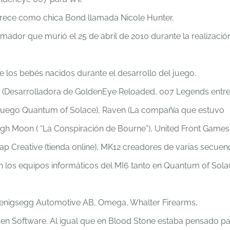
arece como chica Bond llamada Nicole Hunter.
ador que murió el 25 de abril de 2010 durante la realizació
e los bebés nacidos durante el desarrollo del juego.
com (Desarrolladora de GoldenEye Reloaded, 007 Legends entr
ojuego Quantum of Solace), Raven (La compañía que estuvo
 High Moon ( “La Conspiración de Bourne”), United Front Games
ap Creative (tienda online), MK12 creadores de varias secuen
en los equipos informáticos del MI6 tanto en Quantum of Sola
oenigsegg Automotive AB, Omega, Whalter Firearms,
en Software. Al igual que en Blood Stone estaba pensado p