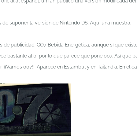
 oficial al español, un fan publicó una versión modificada del
s de suponer la versión de Nintendo DS. Aquí una muestra:
 de publicidad. GO7 Bebida Energética, aunque sí que exist
ece bastante al 0, por lo que parece que pone 007. Así que p
¡¡Vamos 007!!. Aparece en Estambul y en Tailandia. En el ca