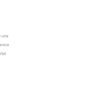
e una
arece
rtel