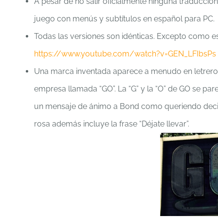
A pesar de no salir oficialmente ninguna traducción
juego con menús y subtítulos en español para PC.
Todas las versiones son idénticas. Excepto como e
https://www.youtube.com/watch?v=GEN_LFIbsPs
Una marca inventada aparece a menudo en letreros
empresa llamada “GO”. La “G” y la “O” de GO se par
un mensaje de ánimo a Bond como queriendo decir. 
rosa además incluye la frase “Déjate llevar”.