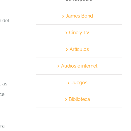
James Bond
n del
Cine y TV
Artículos
e
Audios e internet
Juegos
cias
ce
Biblioteca
ara