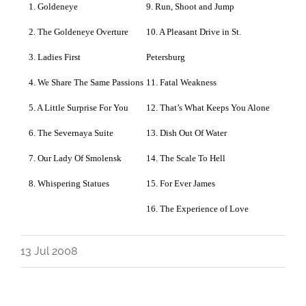
1. Goldeneye
9
. Run, Shoot and Jump
2. The Goldeneye Overture
10. A Pleasant Drive in St.
3. Ladies First
Petersburg
4. We Share The Same Passions
11. Fatal Weakness
5. A Little Surprise For You
12. That’s What Keeps You Alone
6. The Severnaya Suite
13. Dish Out Of Water
7. Our Lady Of Smolensk
14. The Scale To Hell
8. Whispering Statues
15. For Ever James
16. The Experience of Love
13 Jul 2008