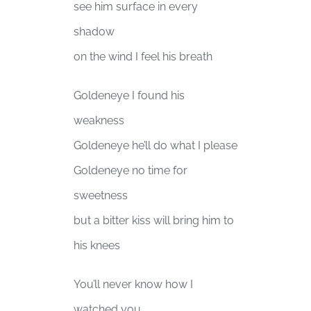
see him surface in every
shadow
on the wind I feel his breath
Goldeneye I found his
weakness
Goldeneye he’ll do what I please
Goldeneye no time for
sweetness
but a bitter kiss will bring him to
his knees
You’ll never know how I
watched you