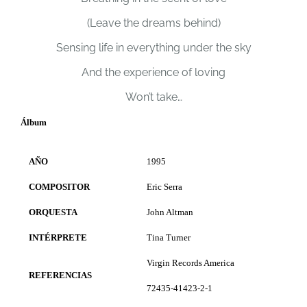
(Leave the dreams behind)
Sensing life in everything under the sky
And the experience of loving
Won’t take
…
Álbum
AÑO
1995
COMPOSITOR
Eric Serra
ORQUESTA
John Altman
INTÉRPRETE
Tina Turner
Virgin Records America
REFERENCIAS
72435-41423-2-1