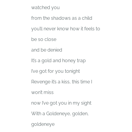
watched you
from the shadows as a child
you’ll never know how it feels to
be so close
and be denied
It’s a gold and honey trap
I’ve got for you tonight
Revenge it’s a kiss, this time I
won’t miss
now I’ve got you in my sight
With a Goldeneye, golden,
goldeneye