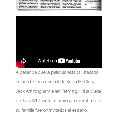
A pesar de que la película estaba «basada
en una historia original de Kevin McClory,
Jack Whittingham e Ian Fleming», ni la viuda
de Jack Whittingham ni ningún miembro de
su familia fueron invitados al estreno.