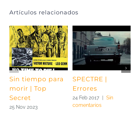
Artículos relacionados
Sin tiempo para
SPECTRE |
S
morir | Top
Errores
A
Secret
24 Feb 2017
|
Sin
2
comentarios
c
25 Nov 2023