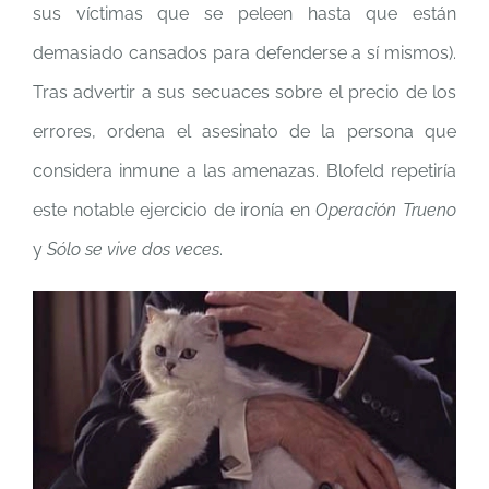
sus víctimas que se peleen hasta que están
demasiado cansados para defenderse a sí mismos).
Tras advertir a sus secuaces sobre el precio de los
errores, ordena el asesinato de la persona que
considera inmune a las amenazas. Blofeld repetiría
este notable ejercicio de ironía en
Operación Trueno
y
Sólo se vive dos veces
.