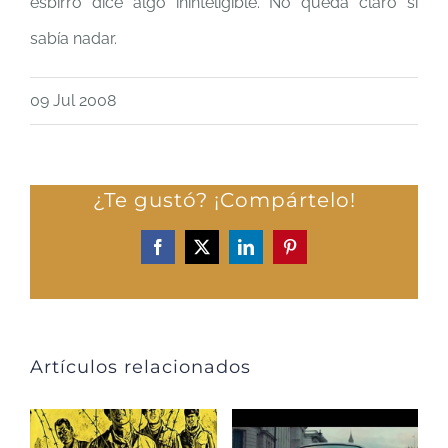
esbirro dice algo ininteligible. No queda claro si
sabía nadar.
09 Jul 2008
¿Te gustó? ¡Compártelo!
Facebook
X
LinkedIn
Pinterest
Artículos relacionados