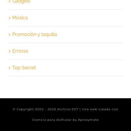
Gadgets
Música
Promoción y taquilla
Errores
Top Secret
© Copyright 2002 -
2026 Archivo 007 | Una web creada con
licencia para disfrutar by
Aproxymate