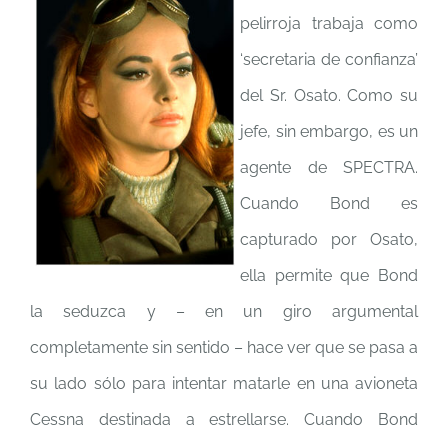
pelirroja trabaja como
‘secretaria de confianza’
del Sr. Osato. Como su
jefe, sin embargo, es un
agente de SPECTRA.
Cuando Bond es
capturado por Osato,
ella permite que Bond
la seduzca y – en un giro argumental
completamente sin sentido – hace ver que se pasa a
su lado sólo para intentar matarle en una avioneta
Cessna destinada a estrellarse. Cuando Bond