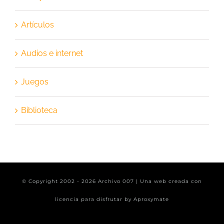
Artículos
Audios e internet
Juegos
Biblioteca
© Copyright 2002 -
2026 Archivo 007 | Una web creada con
licencia para disfrutar by
Aproxymate