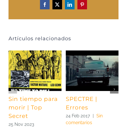
Facebook
X
LinkedIn
Pinterest
Artículos relacionados
Sin tiempo para
SPECTRE |
S
morir | Top
Errores
A
Secret
24 Feb 2017
|
Sin
2
comentarios
c
25 Nov 2023