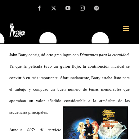
Saltar
Facebook
X
YouTube
Instagram
Spotify
Las mejores melodías aparecidas en la séptima
al
aventura oficial de James Bond y el álbum que
contenido
originaron
John Barry consiguió otro gran logro con
Diamantes para la eternidad
.
Ya que la película tuvo un guion flojo, la contribución musical se
convirtió en más importante. Afortunadamente, Barry estaba listo para
el trabajo y compuso un buen número de temas memorables que
aportaban un valor añadido considerable a la atmósfera de las
secuencias principales.
Aunque
007: Al servicio