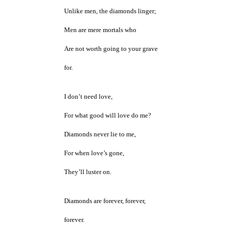
Unlike men, the diamonds linger;
Men are mere mortals who
Are not worth going to your grave
for.
I don’t need love,
For what good will love do me?
Diamonds never lie to me,
For when love’s gone,
They’ll luster on.
Diamonds are forever, forever,
forever.