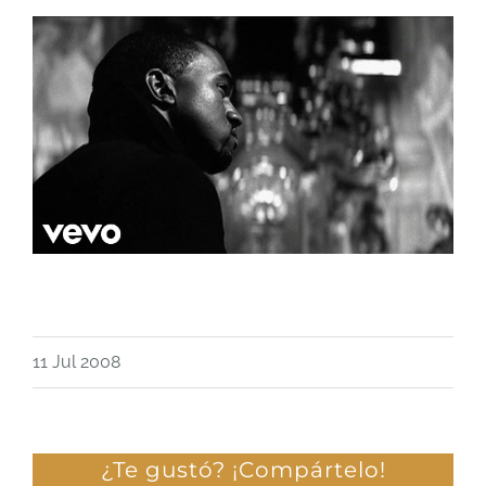
11 Jul 2008
¿Te gustó? ¡Compártelo!