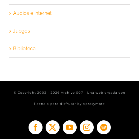
Audios e internet
Juegos
Biblioteca
© Copyright 2002 -
2026 Archivo 007 | Una web creada con
licencia para disfrutar by
Aproxymate
Facebook
X
YouTube
Instagram
Spotify